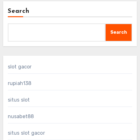
Search
Search
slot gacor
⁠rupiah138
situs slot
nusabet88
situs slot gacor