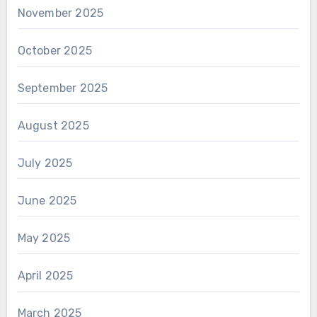
November 2025
October 2025
September 2025
August 2025
July 2025
June 2025
May 2025
April 2025
March 2025