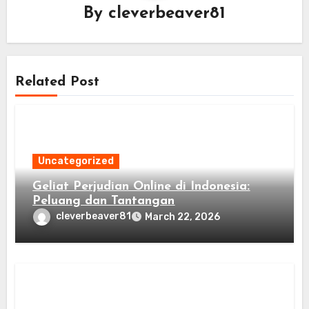
By
cleverbeaver81
Related Post
Uncategorized
Geliat Perjudian Online di Indonesia:
Peluang dan Tantangan
cleverbeaver81
March 22, 2026