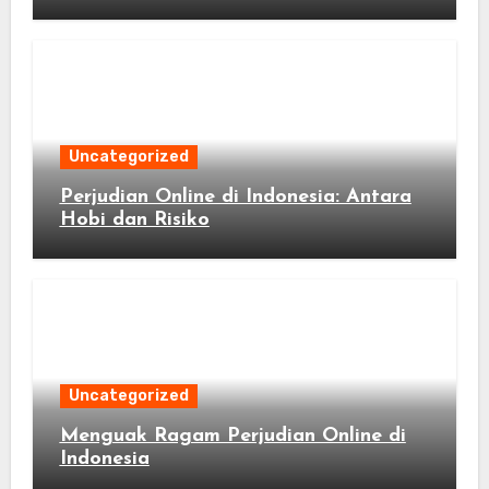
Uncategorized
Perjudian Online di Indonesia: Antara
Hobi dan Risiko
Uncategorized
Menguak Ragam Perjudian Online di
Indonesia