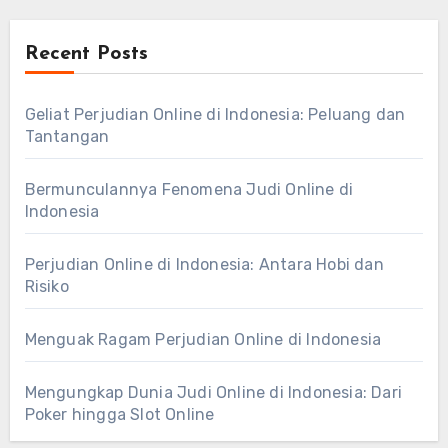
Recent Posts
Geliat Perjudian Online di Indonesia: Peluang dan
Tantangan
Bermunculannya Fenomena Judi Online di
Indonesia
Perjudian Online di Indonesia: Antara Hobi dan
Risiko
Menguak Ragam Perjudian Online di Indonesia
Mengungkap Dunia Judi Online di Indonesia: Dari
Poker hingga Slot Online