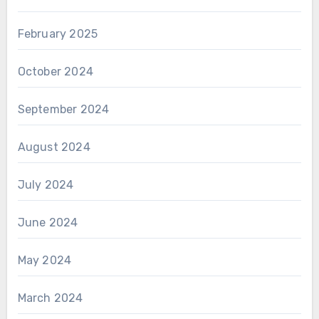
February 2025
October 2024
September 2024
August 2024
July 2024
June 2024
May 2024
March 2024