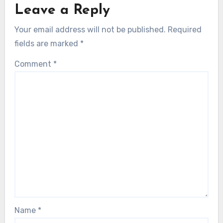
Leave a Reply
Your email address will not be published.
Required
fields are marked
*
Comment
*
Name
*