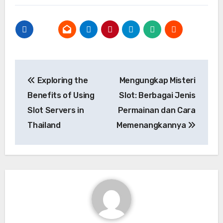
Post
Exploring the
Mengungkap Misteri
navigation
Benefits of Using
Slot: Berbagai Jenis
Slot Servers in
Permainan dan Cara
Thailand
Memenangkannya