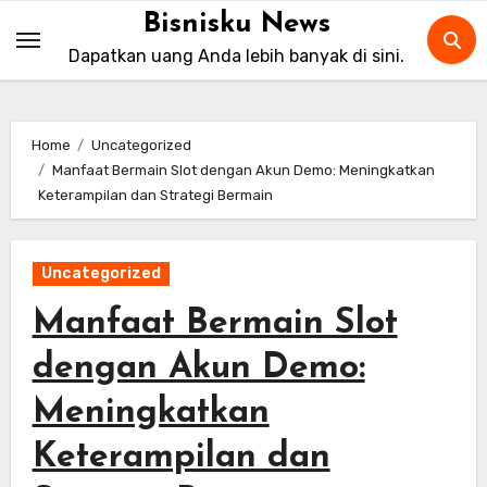
Skip
Bisnisku News
to
Dapatkan uang Anda lebih banyak di sini.
content
Home
Uncategorized
Manfaat Bermain Slot dengan Akun Demo: Meningkatkan
Keterampilan dan Strategi Bermain
Uncategorized
Manfaat Bermain Slot
dengan Akun Demo:
Meningkatkan
Keterampilan dan