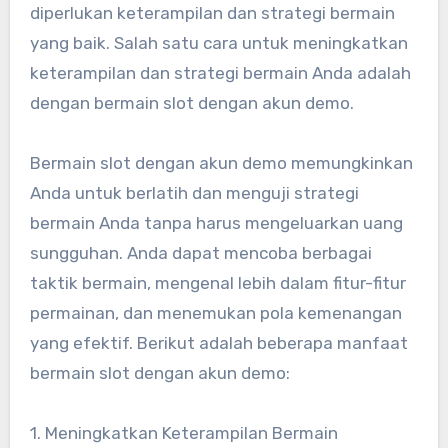
diperlukan keterampilan dan strategi bermain
yang baik. Salah satu cara untuk meningkatkan
keterampilan dan strategi bermain Anda adalah
dengan bermain slot dengan akun demo.
Bermain slot dengan akun demo memungkinkan
Anda untuk berlatih dan menguji strategi
bermain Anda tanpa harus mengeluarkan uang
sungguhan. Anda dapat mencoba berbagai
taktik bermain, mengenal lebih dalam fitur-fitur
permainan, dan menemukan pola kemenangan
yang efektif. Berikut adalah beberapa manfaat
bermain slot dengan akun demo:
1. Meningkatkan Keterampilan Bermain