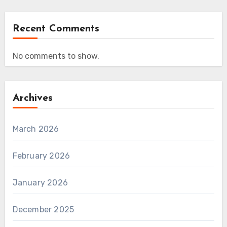
Recent Comments
No comments to show.
Archives
March 2026
February 2026
January 2026
December 2025