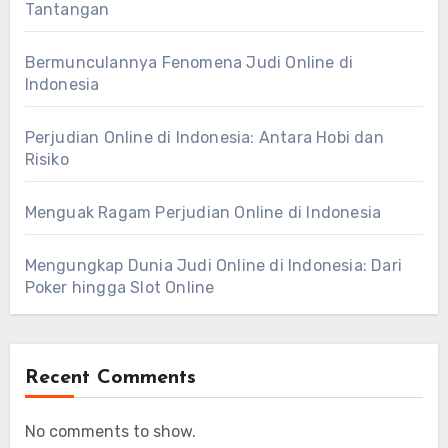
Tantangan
Bermunculannya Fenomena Judi Online di
Indonesia
Perjudian Online di Indonesia: Antara Hobi dan
Risiko
Menguak Ragam Perjudian Online di Indonesia
Mengungkap Dunia Judi Online di Indonesia: Dari
Poker hingga Slot Online
Recent Comments
No comments to show.