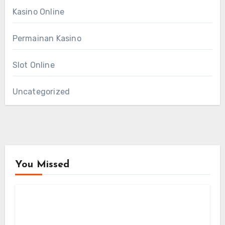
Kasino Online
Permainan Kasino
Slot Online
Uncategorized
You Missed