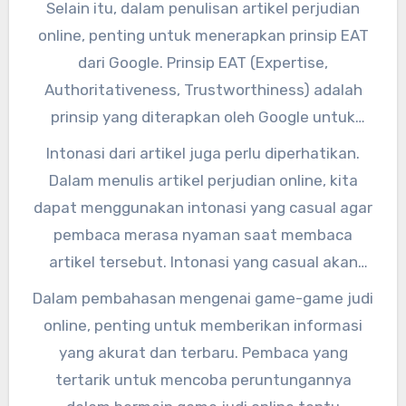
Selain itu, dalam penulisan artikel perjudian
yang menarik, pembaca akan lebih tertarik
online, penting untuk menerapkan prinsip EAT
untuk membaca artikel yang kita buat.
dari Google. Prinsip EAT (Expertise,
Authoritativeness, Trustworthiness) adalah
prinsip yang diterapkan oleh Google untuk
menilai kualitas dari sebuah konten. Dengan
Intonasi dari artikel juga perlu diperhatikan.
menerapkan prinsip EAT dalam penulisan
Dalam menulis artikel perjudian online, kita
artikel, kita dapat meningkatkan kredibilitas
dapat menggunakan intonasi yang casual agar
artikel yang kita buat dan membuat pembaca
pembaca merasa nyaman saat membaca
percaya pada informasi yang disajikan.
artikel tersebut. Intonasi yang casual akan
membuat artikel terasa lebih menarik dan
Dalam pembahasan mengenai game-game judi
mudah dipahami oleh pembaca.
online, penting untuk memberikan informasi
yang akurat dan terbaru. Pembaca yang
tertarik untuk mencoba peruntungannya