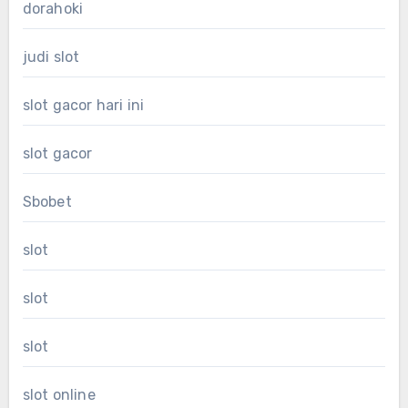
dorahoki
judi slot
slot gacor hari ini
slot gacor
Sbobet
slot
slot
slot
slot online