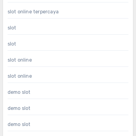
slot online terpercaya
slot
slot
slot online
slot online
demo slot
demo slot
demo slot