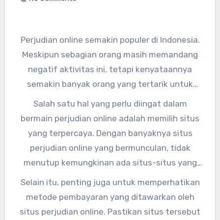
Perjudian online semakin populer di Indonesia.
Meskipun sebagian orang masih memandang
negatif aktivitas ini, tetapi kenyataannya
semakin banyak orang yang tertarik untuk
mencoba peruntungannya di dunia perjudian
Salah satu hal yang perlu diingat dalam
online. Beragam game yang ditawarkan oleh
bermain perjudian online adalah memilih situs
situs-situs perjudian online menarik minat para
yang terpercaya. Dengan banyaknya situs
pemain untuk ikut serta dalam taruhan.
perjudian online yang bermunculan, tidak
menutup kemungkinan ada situs-situs yang
melakukan penipuan. Sebelum memutuskan
Selain itu, penting juga untuk memperhatikan
untuk bergabung dan menempatkan taruhan di
metode pembayaran yang ditawarkan oleh
suatu situs, pastikan situs tersebut memiliki
situs perjudian online. Pastikan situs tersebut