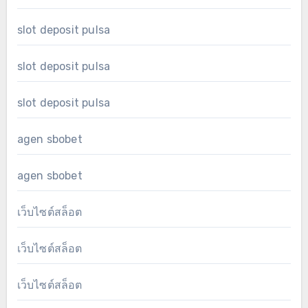
slot deposit pulsa
slot deposit pulsa
slot deposit pulsa
agen sbobet
agen sbobet
เว็บไซต์สล็อต
เว็บไซต์สล็อต
เว็บไซต์สล็อต