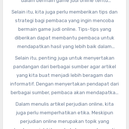
dalam bermain game judi online tentu
menginginkan informasi yang lengkap dan
Selain itu, kita juga perlu memberikan tips dan
terpercaya. Oleh karena itu, sebagai penulis
strategi bagi pembaca yang ingin mencoba
artikel perjudian online, kita perlu melakukan
bermain game judi online. Tips-tips yang
riset mendalam dan mengumpulkan informasi
diberikan dapat membantu pembaca untuk
yang akurat sebelum menuliskan artikel.
mendapatkan hasil yang lebih baik dalam
bermain game judi online dan mengurangi risiko
Selain itu, penting juga untuk menyertakan
kerugian. Dengan memberikan informasi yang
pandangan dari berbagai sumber agar artikel
bermanfaat bagi pembaca, artikel yang kita
yang kita buat menjadi lebih beragam dan
buat akan menjadi lebih berguna dan bernilai.
informatif. Dengan menyertakan pendapat dari
berbagai sumber, pembaca akan mendapatkan
sudut pandang yang lebih luas mengenai topik
Dalam menulis artikel perjudian online, kita
yang dibahas dalam artikel.
juga perlu memperhatikan etika. Meskipun
perjudian online merupakan topik yang