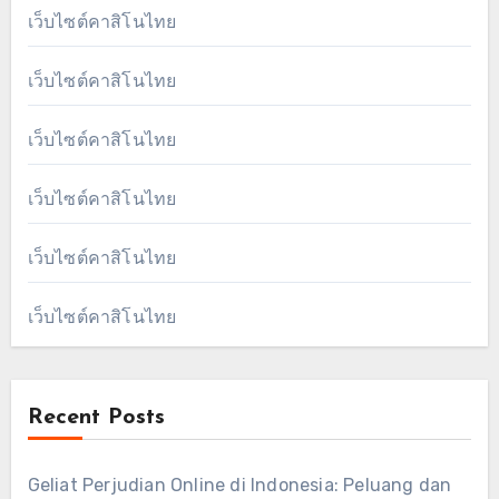
เว็บไซต์คาสิโนไทย
เว็บไซต์คาสิโนไทย
เว็บไซต์คาสิโนไทย
เว็บไซต์คาสิโนไทย
เว็บไซต์คาสิโนไทย
เว็บไซต์คาสิโนไทย
Recent Posts
Geliat Perjudian Online di Indonesia: Peluang dan