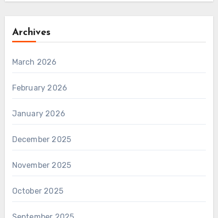
Archives
March 2026
February 2026
January 2026
December 2025
November 2025
October 2025
September 2025