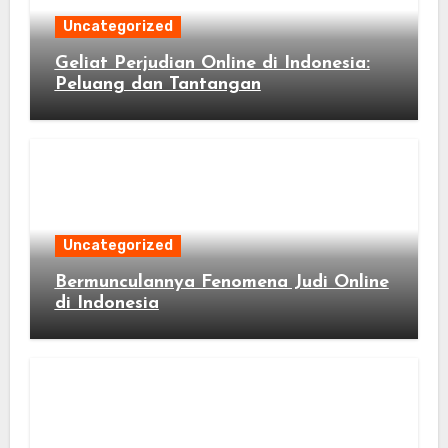
Uncategorized
Geliat Perjudian Online di Indonesia:
Peluang dan Tantangan
Uncategorized
Bermunculannya Fenomena Judi Online
di Indonesia