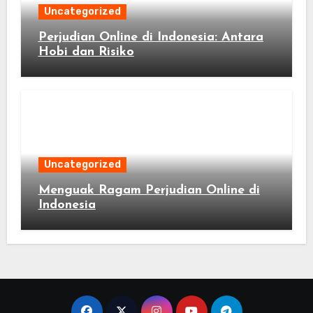
Uncategorized
Perjudian Online di Indonesia: Antara
Hobi dan Risiko
Uncategorized
Menguak Ragam Perjudian Online di
Indonesia