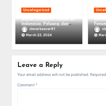
Uncategorized
Uncat
Geliat Perjudian Online di
Bermu
Indonesia: Peluang dan
Fenom
Tantangan
Indon
cleverbeaver81
cl
March 22, 2026
Marc
Leave a Reply
Your email address will not be published.
Required
Comment
*