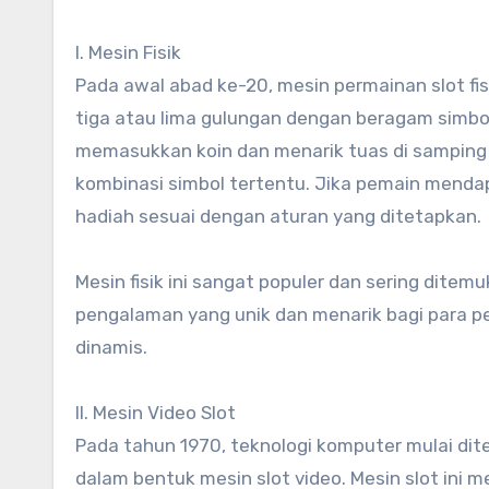
I. Mesin Fisik
Pada awal abad ke-20, mesin permainan slot fisi
tiga atau lima gulungan dengan beragam simbo
memasukkan koin dan menarik tuas di samping 
kombinasi simbol tertentu. Jika pemain mend
hadiah sesuai dengan aturan yang ditetapkan.
Mesin fisik ini sangat populer dan sering dite
pengalaman yang unik dan menarik bagi para pe
dinamis.
II. Mesin Video Slot
Pada tahun 1970, teknologi komputer mulai dit
dalam bentuk mesin slot video. Mesin slot ini 