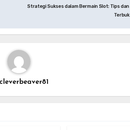
Strategi Sukses dalam Bermain Slot: Tips dan 
Terbuk
cleverbeaver81