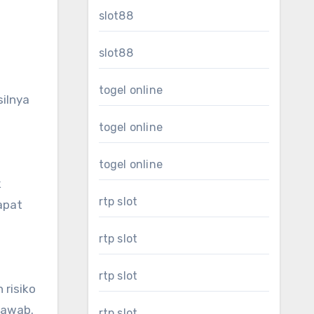
slot88
slot88
togel online
ilnya
togel online
togel online
k
rtp slot
apat
rtp slot
rtp slot
 risiko
jawab.
rtp slot