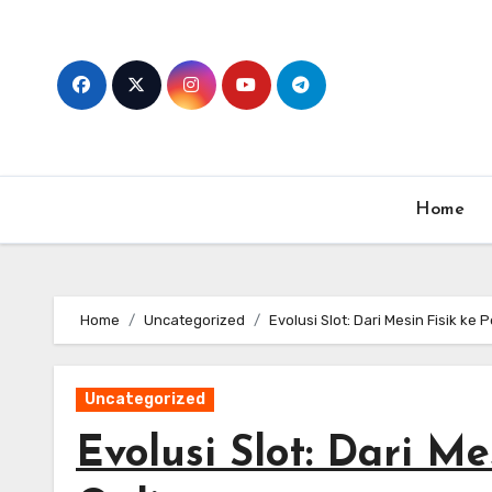
Skip
to
content
Home
Home
Uncategorized
Evolusi Slot: Dari Mesin Fisik ke
Uncategorized
Evolusi Slot: Dari M