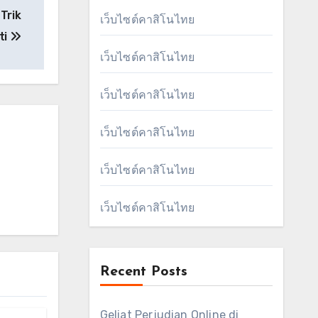
Trik
เว็บไซต์คาสิโนไทย
ti
เว็บไซต์คาสิโนไทย
เว็บไซต์คาสิโนไทย
เว็บไซต์คาสิโนไทย
เว็บไซต์คาสิโนไทย
เว็บไซต์คาสิโนไทย
Recent Posts
Geliat Perjudian Online di