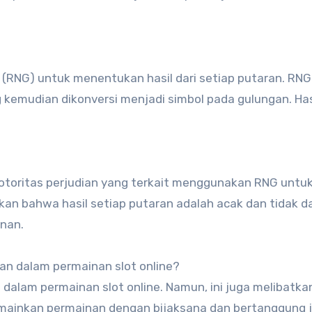
(RNG) untuk menentukan hasil dari setiap putaran. RNG
 kemudian dikonversi menjadi simbol pada gulungan. Has
h otoritas perjudian yang terkait menggunakan RNG untu
n bahwa hasil setiap putaran adalah acak dan tidak d
inan.
n dalam permainan slot online?
lam permainan slot online. Namun, ini juga melibatkan
mainkan permainan dengan bijaksana dan bertanggung 