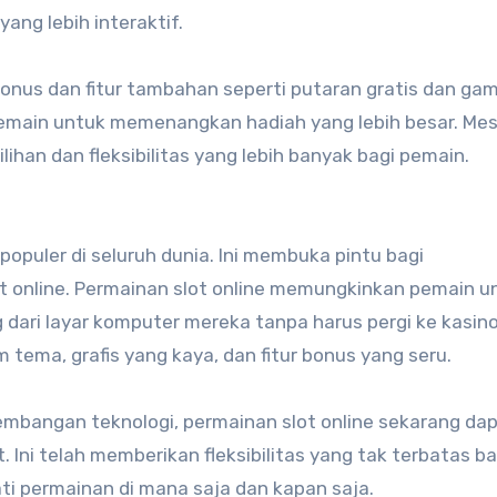
ang lebih interaktif.
onus dan fitur tambahan seperti putaran gratis dan gam
emain untuk memenangkan hadiah yang lebih besar. Mes
ihan dan fleksibilitas yang lebih banyak bagi pemain.
opuler di seluruh dunia. Ini membuka pintu bagi
 online. Permainan slot online memungkinkan pemain u
ari layar komputer mereka tanpa harus pergi ke kasino f
tema, grafis yang kaya, dan fitur bonus yang seru.
kembangan teknologi, permainan slot online sekarang da
. Ini telah memberikan fleksibilitas yang tak terbatas ba
 permainan di mana saja dan kapan saja.