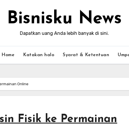
Bisnisku News
Dapatkan uang Anda lebih banyak di sini.
Home
Katakan halo
Syarat & Ketentuan
Umpa
 Permainan Online
esin Fisik ke Permainan